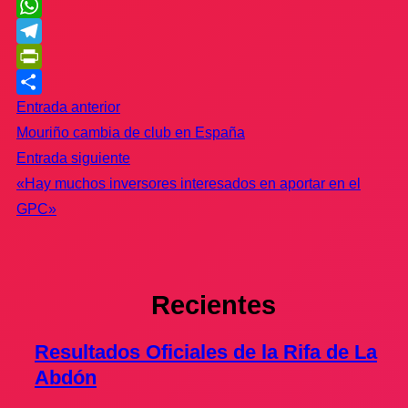
Twitter
WhatsApp
Telegram
PrintFriendly
Compartir
Entrada anterior
Mouriño cambia de club en España
Entrada siguiente
«Hay muchos inversores interesados en aportar en el
GPC»
Recientes
Resultados Oficiales de la Rifa de La
Abdón