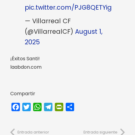
pic.twitter.com/PJG8QETYig
— Villarreal CF
(@VillarrealCF)
August 1,
2025
¡Éxitos Santi!
laabdon.com
Compartir
Facebook
Twitter
WhatsApp
Telegram
PrintFriendly
Compartir
Entrada anterior
Entrada siguiente