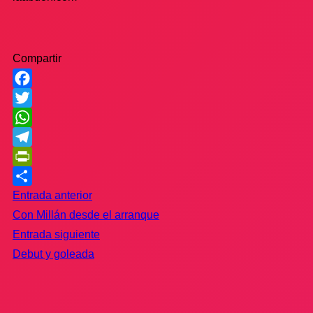
Compartir
Facebook
Twitter
WhatsApp
Telegram
PrintFriendly
Compartir
Entrada anterior
Con Millán desde el arranque
Entrada siguiente
Debut y goleada