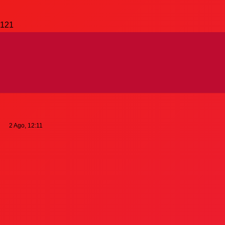
«Hay muchos
inversores interesados
en aportar en el GPC»
2 Ago, 12:11