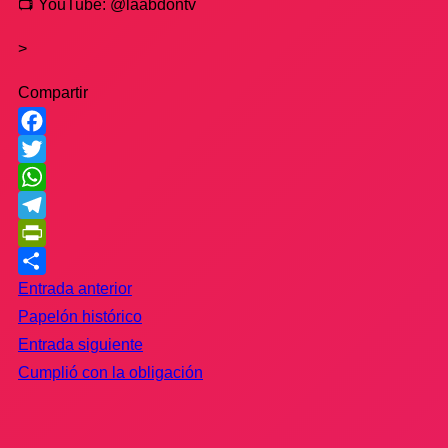
📺 YouTube: @laabdontv
>
Compartir
Facebook
Twitter
WhatsApp
Telegram
PrintFriendly
Compartir
Entrada anterior
Papelón histórico
Entrada siguiente
Cumplió con la obligación