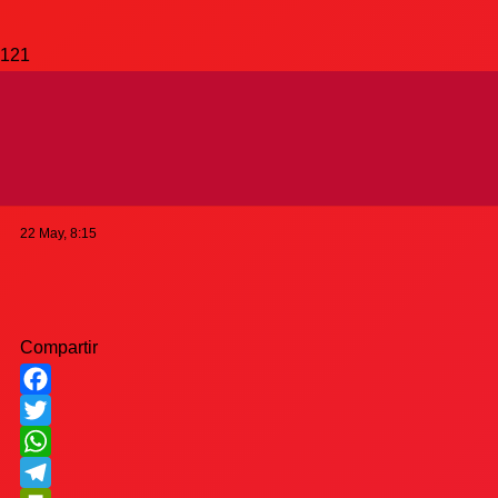
Victoria y serie
empatada
22 May, 8:15
Compartir
Facebook
Twitter
WhatsApp