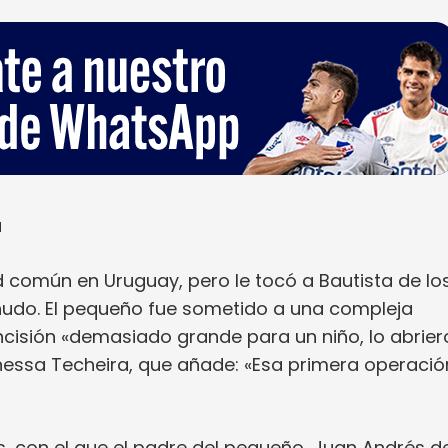
a
 común en Uruguay, pero le tocó a Bautista de lo
udo. El pequeño fue sometido a una compleja
 incisión «demasiado grande para un niño, lo abrie
anessa Techeira, que añade: «Esa primera operació
, con el que el padre del pequeño, Juan Andrés de