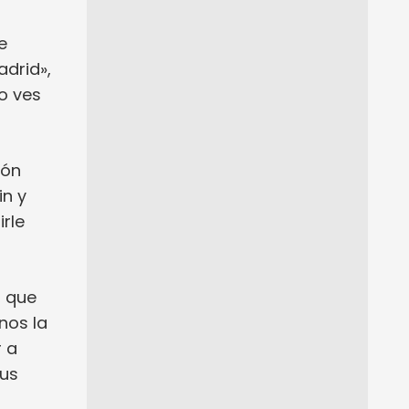
e
adrid»,
lo ves
ión
in y
irle
, que
nos la
r a
sus