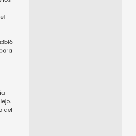
el
cibió
 para
ía
ejo.
a del