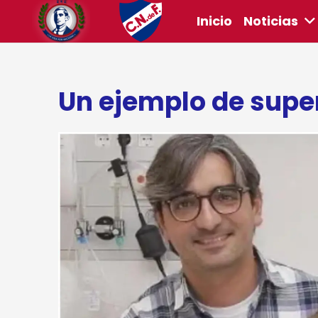
Inicio
Noticias
Un ejemplo de supe
ook
r
sApp
ram
riendly
rtir