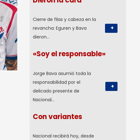
Dieron la cara
Cierre de filas y cabeza en la
+
revancha: Eguren y Bava
dieron…
«Soy el responsable»
Jorge Bava asumió toda la
responsabilidad por el
+
delicado presente de
Nacional…
Con variantes
Nacional recibirá hoy, desde