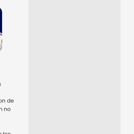
s
ron de
n no
 los