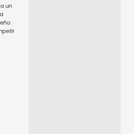
ra un
ta
ueño:
mpetir