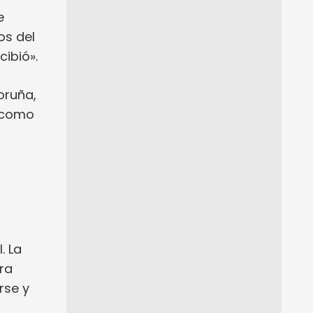
e
os del
cibió».
oruña,
r como
. La
ra
rse y