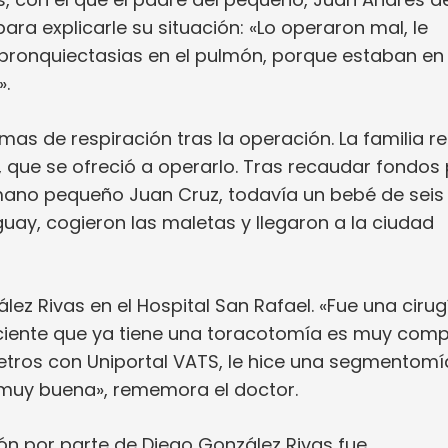
ra explicarle su situación: «Lo operaron mal, le
s bronquiectasias en el pulmón, porque estaban en 
».
as de respiración tras la operación. La familia re
 que se ofreció a operarlo. Tras recaudar fondos
rmano pequeño Juan Cruz, todavía un bebé de seis
guay, cogieron las maletas y llegaron a la ciudad
ález Rivas en el Hospital San Rafael. «Fue una cirug
iente que ya tiene una toracotomía es muy compl
etros con Uniportal VATS, le hice una segmentomí
muy buena», rememora el doctor.
ón por parte de Diego González Rivas fue