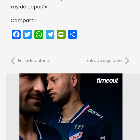
rey de copas”»
Compartir
Facebook
Twitter
WhatsApp
Telegram
PrintFriendly
Compartir
Entrada anterior
Entrada siguiente