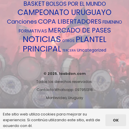
BASKET
BOLSOS POR EL MUNDO
CAMPEONATO URUGUAYO
COPA LIBERTADORES
Canciones
FEMENINO
MERCADO DE PASES
FORMATIVAS
NOTICIAS
PLANTEL
OTROS
PRINCIPAL
Uncategorized
TERCERA
© 2025. laabdon.com
Todos los derechos reservados.
Contacto Whatsapp: 097951318
Montevideo, Uruguay
Este sitio web utiliza cookies para mejorar su
experiencia. Si continúa utilizando este sitio, está de
OK
acuerdo con él.