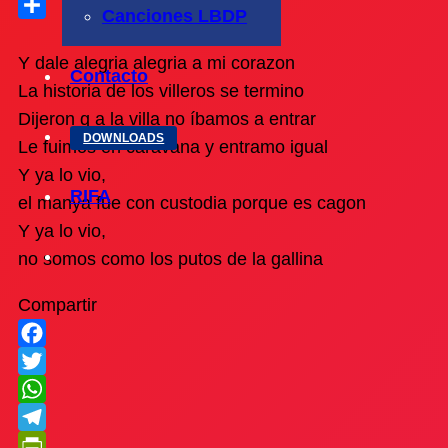
PrintFriendly
Canciones LBDP
Compartir
Y dale alegria alegria a mi corazon
Contacto
La historia de los villeros se termino
Dijeron q a la villa no íbamos a entrar
DOWNLOADS
Le fuimos en caravana y entramo igual
Y ya lo vio,
RIFA
el manya fue con custodia porque es cagon
Y ya lo vio,
no somos como los putos de la gallina
Compartir
Facebook
Twitter
WhatsApp
Telegram