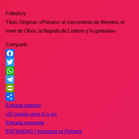
FútbolUy
Título Original: «Peirano: el crecimiento de Mereles, el
nivel de Oliva, la llegada de Lodeiro y la goleada»
Compartir
Facebook
Twitter
WhatsApp
Telegram
PrintFriendly
Compartir
Entrada anterior
«Él quería venir sí o sí»
Entrada siguiente
ENTRADAS | Nacional vs Peñarol