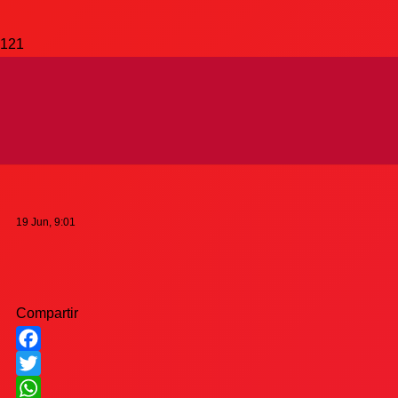
“Fue el partido más
completo desde que
estoy»
19 Jun, 9:01
Compartir
Facebook
Twitter