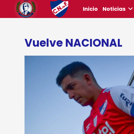
Inicio
Noticias
Vuelve NACIONAL
ook
r
sApp
ram
riendly
rtir