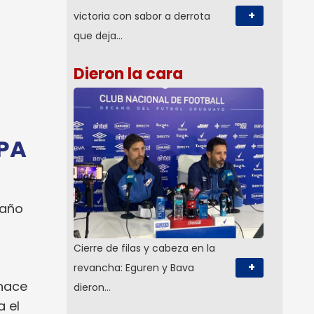
+
victoria con sabor a derrota
que deja…
Dieron la cara
PA
 año
Cierre de filas y cabeza en la
+
revancha: Eguren y Bava
 hace
dieron…
a el