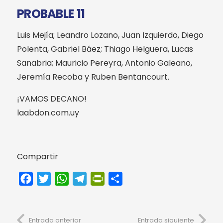
PROBABLE 11
Luis Mejía; Leandro Lozano, Juan Izquierdo, Diego
Polenta, Gabriel Báez; Thiago Helguera, Lucas
Sanabria; Mauricio Pereyra, Antonio Galeano,
Jeremía Recoba y Ruben Bentancourt.
¡VAMOS DECANO!
laabdon.com.uy
Compartir
Facebook
Twitter
WhatsApp
Telegram
PrintFriendly
Compartir
Entrada anterior
Entrada siguiente