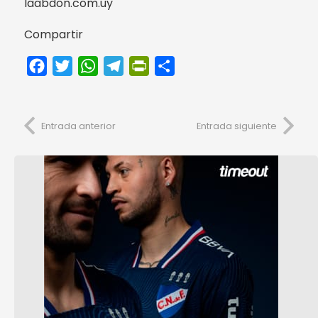
laabdon.com.uy
Compartir
Facebook
Twitter
WhatsApp
Telegram
PrintFriendly
Compartir
Entrada anterior
Entrada siguiente