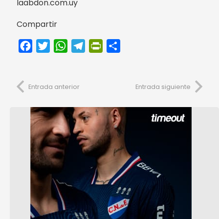
laabdon.com.uy
Compartir
Facebook
Twitter
WhatsApp
Telegram
PrintFriendly
Compartir
Entrada anterior
Entrada siguiente