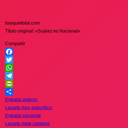
basquettotal.com
Título original: «Suárez es Nacional»
Compartir
Facebook
Twitter
WhatsApp
Telegram
PrintFriendly
Compartir
Entrada anterior
Lasarte muy autocrítico
Entrada siguiente
Lasarte mete cambios