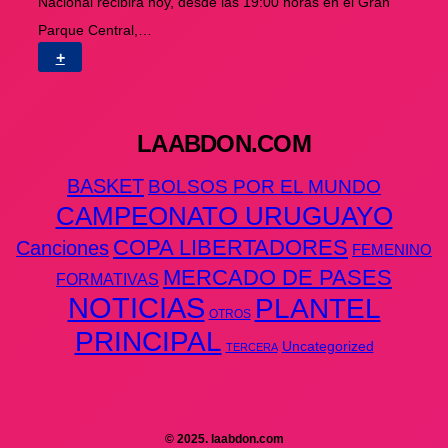
Nacional recibirá hoy, desde las 19:00 horas en el Gran
Parque Central,…
+
LAABDON.COM
BASKET
BOLSOS POR EL MUNDO
CAMPEONATO URUGUAYO
COPA LIBERTADORES
Canciones
FEMENINO
MERCADO DE PASES
FORMATIVAS
NOTICIAS
PLANTEL
OTROS
PRINCIPAL
Uncategorized
TERCERA
© 2025. laabdon.com