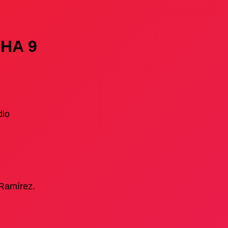
HA 9
dio
 Ramírez.