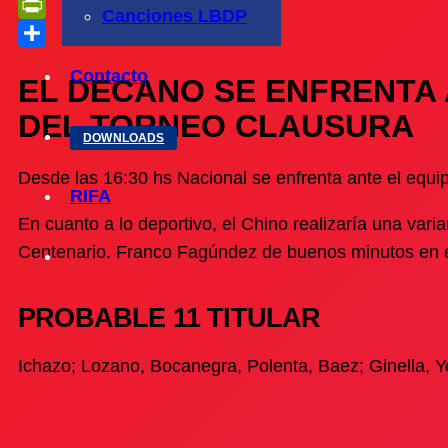
Telegram
Canciones LBDP
PrintFriendly
Compartir
Contacto
EL DECANO SE ENFRENTA 
DEL TORNEO CLAUSURA
DOWNLOADS
Desde las 16:30 hs Nacional se enfrenta ante el equip
RIFA
En cuanto a lo deportivo, el Chino realizaría una vari
Centenario. Franco Fagúndez de buenos minutos en el
PROBABLE 11 TITULAR
Ichazo; Lozano, Bocanegra, Polenta, Baez; Ginella, Y