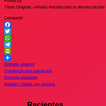
Futbol.uy
Título Original: «Álvaro Recoba tras la derrota tricol
Compartir
Facebook
Twitter
WhatsApp
Telegram
PrintFriendly
Compartir
Entrada anterior
Comienza una nueva era
Entrada siguiente
Basket | Debut con victoria
Recientes