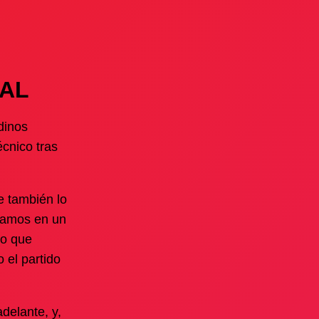
RAL
dinos
écnico tras
e también lo
stamos en un
no que
 el partido
delante, y,