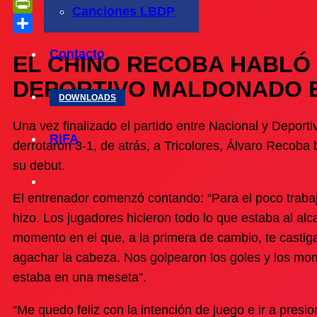
Telegram
Canciones LBDP
PrintFriendly
Compartir
Contacto
EL CHINO RECOBA HABLÓ
DEPORTIVO MALDONADO E
DOWNLOADS
Una vez finalizado el partido entre Nacional y Depor
RIFA
derrotaron 3-1, de atrás, a Tricolores, Álvaro Recoba
su debut.
El entrenador comenzó contando: “Para el poco trabajo
hizo. Los jugadores hicieron todo lo que estaba al al
momento en el que, a la primera de cambio, te castiga
agachar la cabeza. Nos golpearon los goles y los mom
estaba en una meseta”.
“Me quedo feliz con la intención de juego e ir a presi