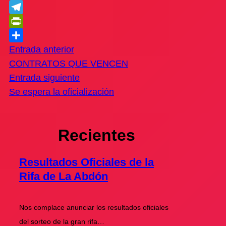
WhatsApp
Telegram
PrintFriendly
Compartir
Entrada anterior
CONTRATOS QUE VENCEN
Entrada siguiente
Se espera la oficialización
Recientes
Resultados Oficiales de la
Rifa de La Abdón
Nos complace anunciar los resultados oficiales
del sorteo de la gran rifa…