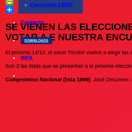
Telegram
Canciones LBDP
PrintFriendly
Compartir
Contacto
SE VIENEN LAS ELECCIONE
VOTAR A E NUESTRA ENC
DOWNLOADS
El próximo 14/12, el socio Tricolor vuelve a elegir las
RIFA
Son 3 las listas que se presentan a la próxima elecció
Compromiso Nacional
(lista 1899)
José Decurnex – 