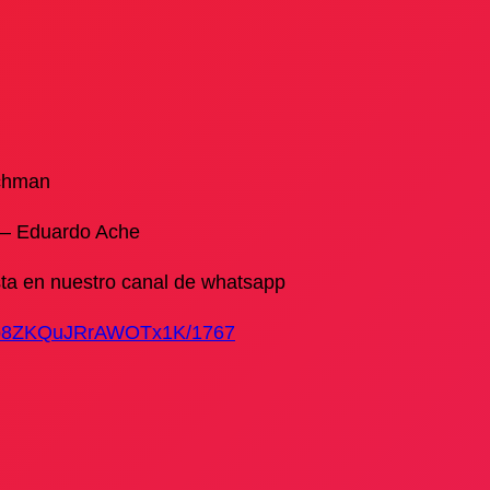
rchman
– Eduardo Ache
sta en nuestro canal de whatsapp
E7b8ZKQuJRrAWOTx1K/1767