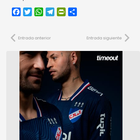
Facebook
Twitter
WhatsApp
Telegram
PrintFriendly
Compartir
Entrada anterior
Entrada siguiente