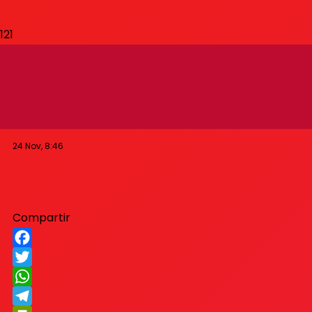
«Se inventó una gran
mentira»
24 Nov, 8:46
Compartir
Facebook
Twitter
WhatsApp