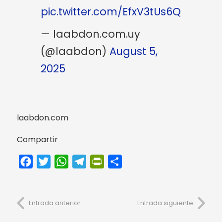
pic.twitter.com/EfxV3tUs6Q
— laabdon.com.uy
(@laabdon)
August 5,
2025
laabdon.com
Compartir
Facebook
Twitter
WhatsApp
Telegram
PrintFriendly
Compartir
Entrada anterior
Entrada siguiente