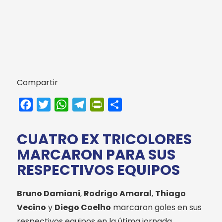
Compartir
Facebook
Twitter
WhatsApp
Telegram
PrintFriendly
Compartir
CUATRO EX TRICOLORES
MARCARON PARA SUS
RESPECTIVOS EQUIPOS
Bruno Damiani
,
Rodrigo Amaral
,
Thiago
Vecino
y
Diego Coelho
marcaron goles en sus
respectivos equipos en la útima jornada.