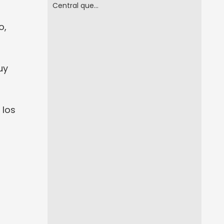
Central que…
o,
uy
 los