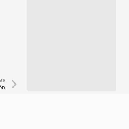
nte
ón