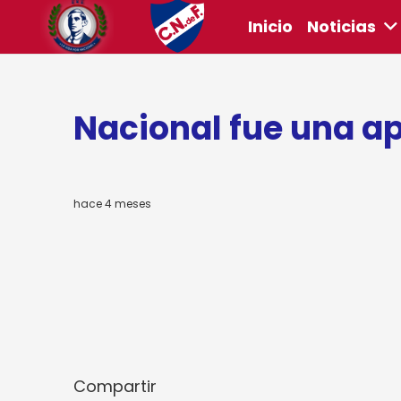
Inicio
Noticias
Nacional fue una a
ook
r
hace 4 meses
sApp
ram
riendly
rtir
Compartir