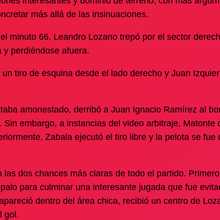
ciones interesantes y dominio de terreno, con más argum
ncretar más allá de las insinuaciones.
 el minuto 66. Leandro Lozano trepó por el sector derec
 y perdiéndose afuera.
r un tiro de esquina desde el lado derecho y Juan Izquie
taba amonestado, derribó a Juan Ignacio Ramírez al bo
. Sin embargo, a instancias del video arbitraje, Matonte 
eriormente, Zabala ejecutó el tiro libre y la pelota se fue
on las dos chances más claras de todo el partido. Primero
palo para culminar una interesante jugada que fue evit
apareció dentro del área chica, recibió un centro de Loz
 gol.