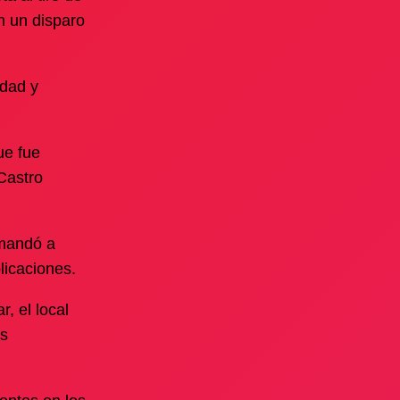
n un disparo
idad y
ue fue
Castro
 mandó a
licaciones.
, el local
es