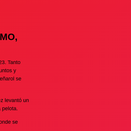
SMO,
23. Tanto
untos y
eñarol se
ez levantó un
 pelota.
donde se