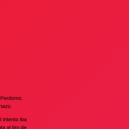
o Perdomo,
chazo.
 intento iba
a al tiro de