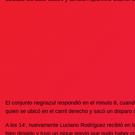
El conjunto negriazul respondió en el minuto 8, cua
quien se ubicó en el carril derecho y sacó un dispar
A los 14′, nuevamente Luciano Rodríguez recibió en la 
bien dirigido y tuvo un pique previo que pudo haber c