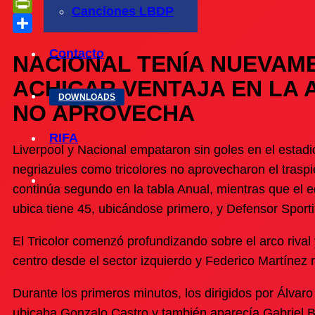
Telegram
Canciones LBDP
PrintFriendly
Compartir
Contacto
NACIONAL TENÍA NUEVAM
ACHICAR VENTAJA EN LA 
DOWNLOADS
NO APROVECHA
RIFA
Liverpool y Nacional empataron sin goles en el estadi
negriazules como tricolores no aprovecharon el traspi
continúa segundo en la tabla Anual, mientras que el
ubica tiene 45, ubicándose primero, y Defensor Sporti
El Tricolor comenzó profundizando sobre el arco rival 
centro desde el sector izquierdo y Federico Martínez 
Durante los primeros minutos, los dirigidos por Álvaro
ubicaba Gonzalo Castro y también aparecía Gabriel 