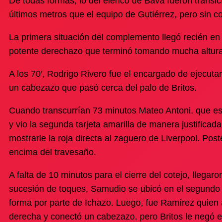
De todas formas, lo del elenco de Bava fueron transi
últimos metros que el equipo de Gutiérrez, pero sin co
La primera situación del complemento llegó recién en
potente derechazo que terminó tomando mucha altura
A los 70′, Rodrigo Rivero fue el encargado de ejecuta
un cabezazo que pasó cerca del palo de Britos.
Cuando transcurrían 73 minutos Mateo Antoni, que es
y vio la segunda tarjeta amarilla de manera justificada
mostrarle la roja directa al zaguero de Liverpool. Post
encima del travesaño.
A falta de 10 minutos para el cierre del cotejo, llegar
sucesión de toques, Samudio se ubicó en el segundo 
forma por parte de Ichazo. Luego, fue Ramírez quien 
derecha y conectó un cabezazo, pero Britos le negó el