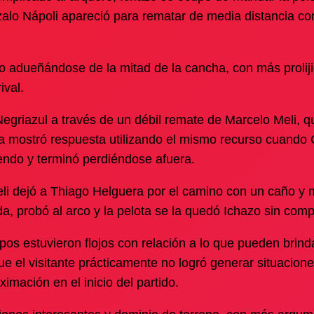
zalo Nápoli apareció para rematar de media distancia co
o adueñándose de la mitad de la cancha, con más prolij
ival.
Negriazul a través de un débil remate de Marcelo Meli, q
ita mostró respuesta utilizando el mismo recurso cuando 
iendo y terminó perdiéndose afuera.
li dejó a Thiago Helguera por el camino con un caño y
a, probó al arco y la pelota se la quedó Ichazo sin comp
os estuvieron flojos con relación a lo que pueden brindar
que el visitante prácticamente no logró generar situacion
imación en el inicio del partido.