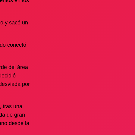
entos en los
ho y sacó un
rdo conectó
rde del área
decidió
 desviada por
, tras una
ada de gran
ano desde la