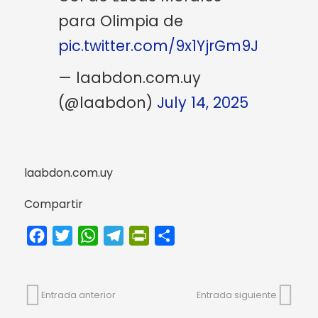
para Olimpia de
pic.twitter.com/9x1YjrGm9J
— laabdon.com.uy
(@laabdon)
July 14, 2025
laabdon.com.uy
Compartir
Facebook
Twitter
WhatsApp
Telegram
PrintFriendly
Compartir
Entrada anterior
Entrada siguiente