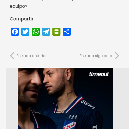
equipo»
Compartir
Facebook
Twitter
WhatsApp
Telegram
PrintFriendly
Compartir
Entrada anterior
Entrada siguiente