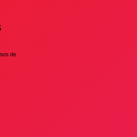
S
osos de