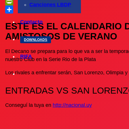
Telegram
Canciones LBDP
PrintFriendly
Compartir
Contacto
ESTE ES EL CALENDARIO 
AMISTOSOS DE VERANO
DOWNLOADS
El Decano se prepara para lo que va a ser la tempora
RIFA
nuestro Club en la Serie Rio de la Plata
Los rivales a enfrentar serán, San Lorenzo, Olimpia y
ENTRADAS VS SAN LORENZ
Conseguí la tuya en
http://
nacional.uy