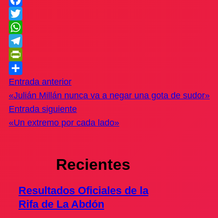
Facebook
Twitter
WhatsApp
Telegram
PrintFriendly
Compartir
Entrada anterior
«Julián Millán nunca va a negar una gota de sudor»
Entrada siguiente
«Un extremo por cada lado»
Recientes
Resultados Oficiales de la
Rifa de La Abdón