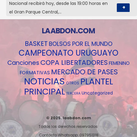
Nacional recibirá hoy, desde las 19:00 horas en
+
el Gran Parque Central,…
LAABDON.COM
BASKET
BOLSOS POR EL MUNDO
CAMPEONATO URUGUAYO
COPA LIBERTADORES
Canciones
FEMENINO
MERCADO DE PASES
FORMATIVAS
NOTICIAS
PLANTEL
OTROS
PRINCIPAL
Uncategorized
TERCERA
© 2025. laabdon.com
Todos los derechos reservados.
Contacto Whatsapp: 097951318