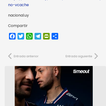
no-vcache
nacional.uy
Compartir
Facebook
Twitter
WhatsApp
Telegram
PrintFriendly
Compartir
Entrada anterior
Entrada siguiente